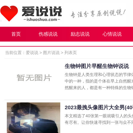
首页
伤感说说
励志说说
心情说说
当前位置：
爱说说
>
图片说说
> 列表页
生物钟图片早醒生物钟说说
生物钟是人类生理和心理状态的节律
中的一种，指的是个体在早上自然醒来
然醒来的人，都是有一种特殊的生物钟在
2023最拽头像图片大全男(40
本文精选了40张第一眼就吸引人的
有尽有。让你快速寻找到一张与众不同