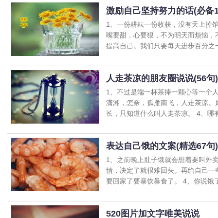
激励自己坚持努力的话(必备14
1、一份耕耘一份收获，没有天上掉
嘴要甜，心要狠，不为明天而烦恼，
提高自己。我们只要每天进步百分之一，
人走茶凉的朋友圈说说(56句)
1、不过是端一杯茶捧一颗心等一个
潇湘，怎奈，孤雁南飞，人走茶凉。
长，只知道什么叫人走茶凉。 4、哪有什
表达自己饿的文案(精选67句)
1、之前晚上肚子饿就会想着要叫外
情，决定了就很难回头。再给自己一
要回家了要暴饮暴食了。 4、你说饿了就
520图片加文字唯美说说