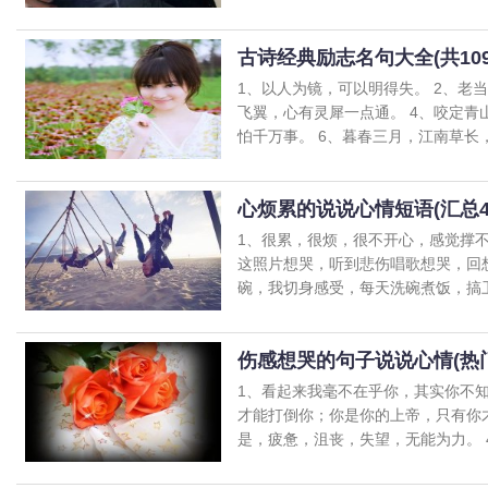
古诗经典励志名句大全(共109
1、以人为镜，可以明得失。 2、老
飞翼，心有灵犀一点通。 4、咬定青
怕千万事。 6、暮春三月，江南草长，杂
心烦累的说说心情短语(汇总4
1、很累，很烦，很不开心，感觉撑
这照片想哭，听到悲伤唱歌想哭，回
碗，我切身感受，每天洗碗煮饭，搞卫生
伤感想哭的句子说说心情(热门
1、看起来我毫不在乎你，其实你不
才能打倒你；你是你的上帝，只有你
是，疲惫，沮丧，失望，无能为力。 4、