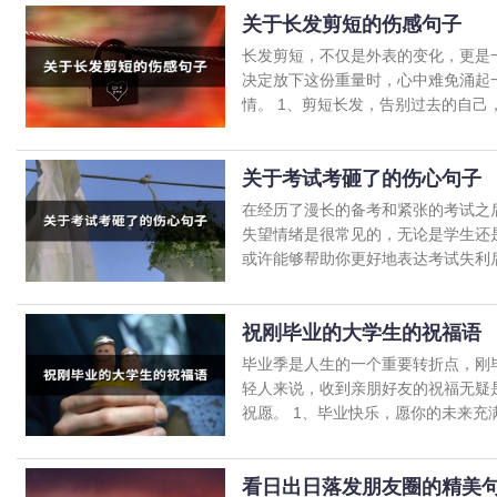
关于长发剪短的伤感句子
长发剪短，不仅是外表的变化，更是
决定放下这份重量时，心中难免涌起
情。 1、剪短长发，告别过去的自己，迎
关于考试考砸了的伤心句子
在经历了漫长的备考和紧张的考试之
失望情绪是很常见的，无论是学生还
或许能够帮助你更好地表达考试失利后的
祝刚毕业的大学生的祝福语
毕业季是人生的一个重要转折点，刚
轻人来说，收到亲朋好友的祝福无疑
祝愿。 1、毕业快乐，愿你的未来充满无
看日出日落发朋友圈的精美