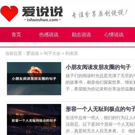
首页
伤感说说
励志说说
心情说说
当前位置：
爱说说
>
句子大全
> 列表页
小朋友阅读发朋友圈的句子
孩子们的阅读时光总是充满了无尽的
的故事书，都是他们探索世界、增长
子，希望能为你记录和分享这些温馨的时
形容一个人无耻到极点的句
生活中总有一些人，他们的行为让人
法容忍。以下是30个形容一个人无耻
步，真是前无古人后无来者。 2、他的无