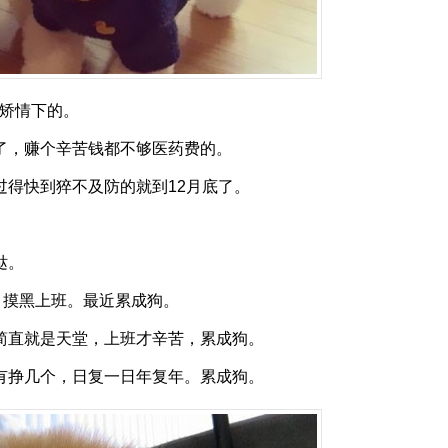
得矫情下的。
了，赚个辛苦钱都不够医药费的。
过得快到猝不及防的就到12月底了。
哒。
，摸黑上班。最近累成狗。
简直就是天堂，上班才辛苦，累成狗。
有挣几个，日复一日年复年。累成狗。