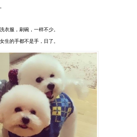
。
地洗衣服，刷碗，一样不少。
，女生的手都不是手，日了。