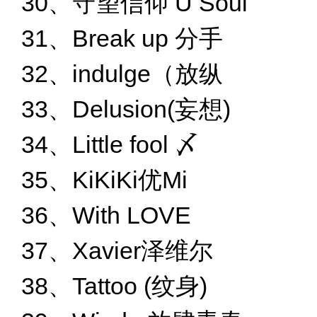
30、守望信仰 U Soul
31、Break up 分手
32、indulge（放纵
33、Delusion(妄想)
34、Little fool 〆
35、KiKiKi优Mi
36、With LOVE
37、Xavier泽维尔
38、Tattoo (纹身)