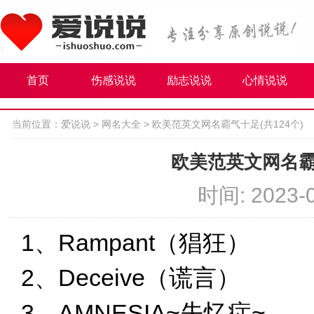
首页
伤感说说
励志说说
心情说说
当前位置：
爱说说
>
网名大全
>
欧美范英文网名霸气十足(共124个)
欧美范英文网名霸气
时间: 2023-0
1、Rampant（猖狂）
2、Deceive（谎言）
3、AMNESIA~失忆症~