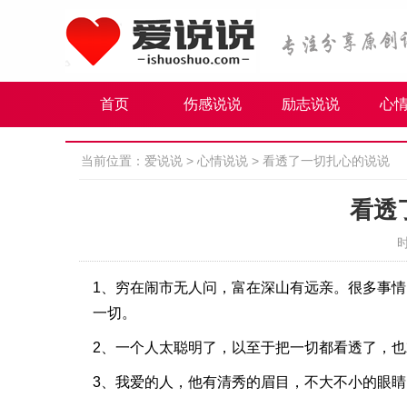
首页
伤感说说
励志说说
心
当前位置：
爱说说
>
心情说说
>
看透了一切扎心的说说
看透
时
1、穷在闹市无人问，富在深山有远亲。很多事
一切。
2、一个人太聪明了，以至于把一切都看透了，
3、我爱的人，他有清秀的眉目，不大不小的眼