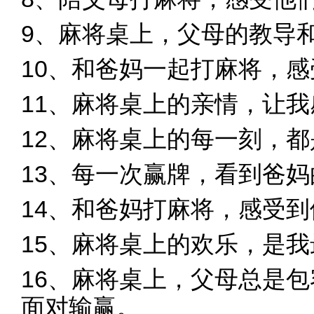
9、麻将桌上，父母的教导
10、和爸妈一起打麻将，
11、麻将桌上的亲情，让
12、麻将桌上的每一刻，
13、每一次赢牌，看到爸
14、和爸妈打麻将，感受
15、麻将桌上的欢乐，是
16、麻将桌上，父母总是
面对输赢。