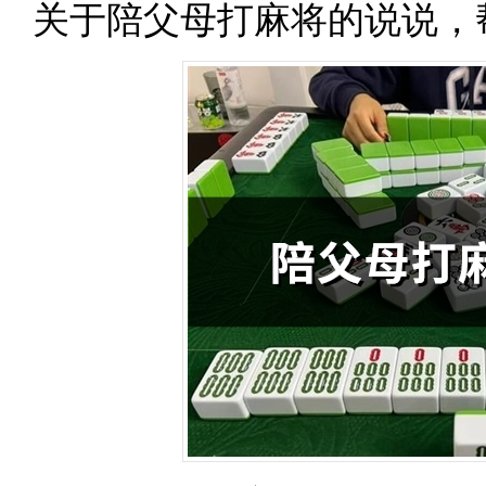
关于陪父母打麻将的说说，