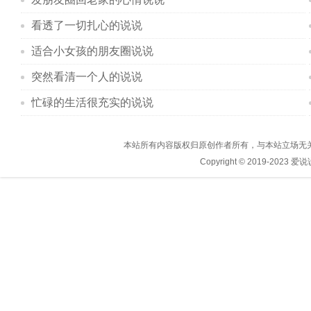
看透了一切扎心的说说
适合小女孩的朋友圈说说
突然看清一个人的说说
忙碌的生活很充实的说说
本站所有内容版权归原创作者所有，与本站立场无
Copyright © 2019-2023
爱说