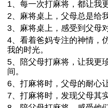
1、每一次打麻将，都让我
2、麻将桌上，父母总是给
3、麻将桌上，感受到父母
4、看着爸妈专注的神情，
我的时光。
5、陪父母打麻将，让我更
间。
6、打麻将时，父母的耐心
7、打麻将时，发现父母其
8、陪父母打麻将，感受他