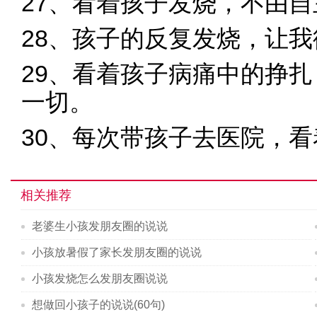
27、看着孩子发烧，不由
28、孩子的反复发烧，让
29、看着孩子病痛中的挣
一切。
30、每次带孩子去医院，
相关推荐
老婆生小孩发朋友圈的说说
小孩放暑假了家长发朋友圈的说说
小孩发烧怎么发朋友圈说说
想做回小孩子的说说(60句)