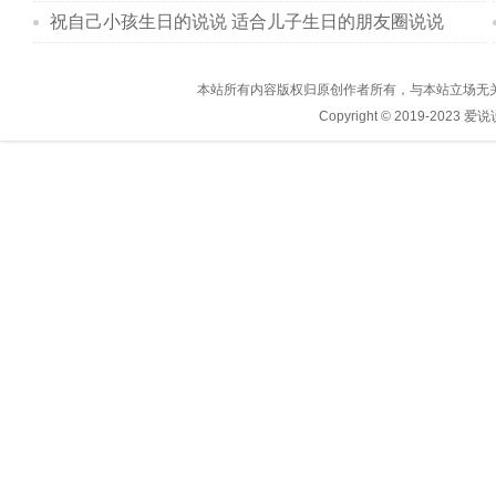
祝自己小孩生日的说说 适合儿子生日的朋友圈说说
本站所有内容版权归原创作者所有，与本站立场无
Copyright © 2019-2023
爱说