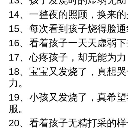
13、孩子发烧时的虚弱无
14、一整夜的照顾，换来
15、每次看到孩子烧得脸
16、看着孩子一天天虚弱
17、心疼孩子，却无能为
18、宝宝又发烧了，真想
力。
19、小孩又发烧了，真希
服。
20、看着孩子无精打采的