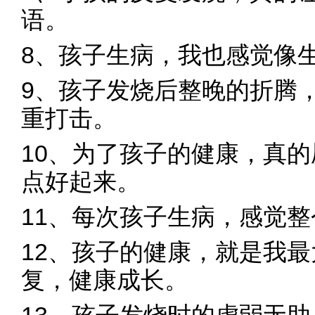
语。
8、孩子生病，我也感觉像
9、孩子发烧后整晚的折腾
重打击。
10、为了孩子的健康，真
点好起来。
11、每次孩子生病，感觉
12、孩子的健康，就是我
复，健康成长。